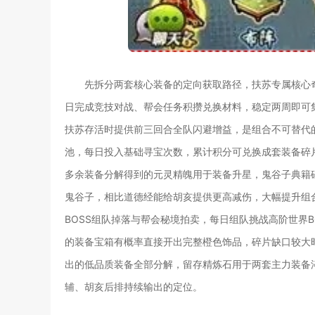
先拆分两套核心装备的定向获取路径，扶苏专属核心
日完成竞技对战、帮会任务积攒兑换材料，稳定两周即可
扶苏存活时提供前三回合全队闪避增益，是组合不可替代
池，每日投入基础寻宝次数，累计积分可兑换成套装备碎
多余装备分解得到的元灵精魄用于装备升星，鬼谷子典籍
鬼谷子，相比道德经能给胡亥提供更高减伤，大幅提升组
BOSS组队掉落与帮会秘境拍卖，每日组队挑战高阶世界
的装备宝箱有概率直接开出完整橙色饰品，碎片缺口较大
出的低品质装备全部分解，留存精炼石用于两套主力装备
辅、胡亥后排持续输出的定位。