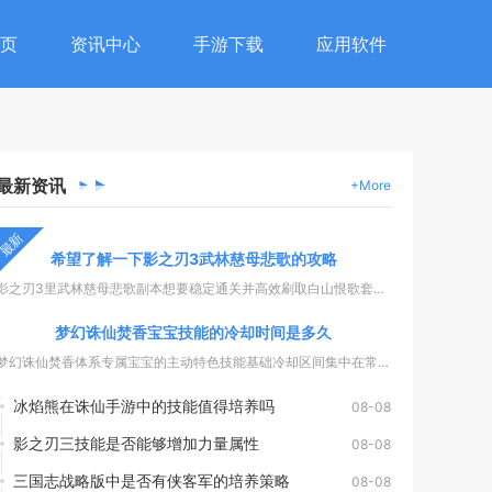
页
资讯中心
手游下载
应用软件
最新
资讯
+More
最新
希望了解一下影之刃3武林慈母悲歌的攻略
影之刃3里武林慈母悲歌副本想要稳定通关并高效刷取白山恨歌套装...
梦幻诛仙焚香宝宝技能的冷却时间是多久
梦幻诛仙焚香体系专属宝宝的主动特色技能基础冷却区间集中在常规...
冰焰熊在诛仙手游中的技能值得培养吗
08-08
影之刃三技能是否能够增加力量属性
08-08
三国志战略版中是否有侠客军的培养策略
08-08