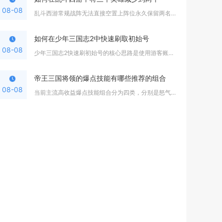
08-08
乱斗西游常规战阵无法直接空置上阵位永久保留两名英雄作战，想要...
如何在少年三国志2中快速刷取初始号
08-08
少年三国志2快速刷初始号的核心思路是使用游客账号进入新区，极...
帝王三国将领的爆点技能有哪些推荐的组合
08-08
当前主流高收益爆点技能组合分为四类，分别是怒气循环爆发组合、...