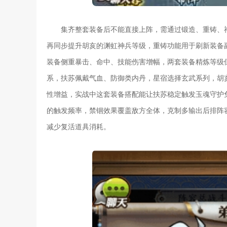
集齐整套装备后不能直接上阵，需通过锻造、重铸、
再同步提升胡亥的渊虹神兵等级，重铸功能用于刷新装备
装备侧重暴击、命中、技能伤害增幅，两套装备精炼等级
系，扶苏佩戴气血、防御类内丹，星宿选择玄武系列，胡
性增益，实战中这套装备搭配能让扶苏稳定触发玉魂守护
的触发频率，禁锢效果覆盖敌方全体，克制多输出后排阵容
减少复活道具消耗。