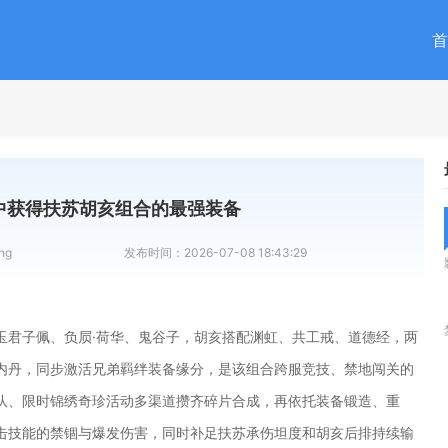
首
中获得扶苏胡亥组合的最强装备
ng
发布时间：
2026-07-08 18:43:29
玉君子佩、负屃·荷华、鬼谷子，胡亥搭配渊虹、共工戒、道德经，两
内丹，同步激活兄弟羁绊装备缘分，是该组合跨服竞技、禁地闯关的
队、限时锦绣奇珍活动多渠道攒齐碎片合成，再依托装备锻造、重
击技能的禁锢与爆发伤害，同时补足扶苏承伤坦度和胡亥后排持续输