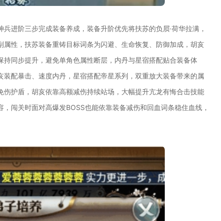
神兵进阶三步完成装备养成，装备升阶优先将扶苏的负屃·荷华拉满，
副属性，扶苏装备重铸目标词条为闪避、生命恢复、防御加成，胡亥
保持同步提升，避免单角色属性断层，内丹与星宿搭配贴合装备体
亥装配暴击、速度内丹，星宿搭配帝星系列，双重放大装备带来的属
免伤护盾，胡亥依靠高额减伤持续站场，大幅提升亢龙有悔合击技能
，闯关时面对高爆发BOSS也能依靠装备减伤和回血词条稳住血线，