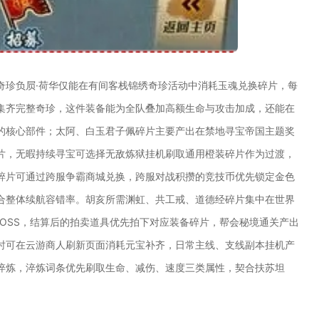
奇珍负屃·荷华仅能在有间客栈锦绣奇珍活动中消耗玉魂兑换碎片，每
集齐完整奇珍，这件装备能为全队叠加高额生命与攻击加成，还能在
的核心部件；太阿、白玉君子佩碎片主要产出在禁地寻宝帝国主题奖
片，无暇持续寻宝可选择无敌炼狱挂机刷取通用橙装碎片作为过渡，
碎片可通过跨服争霸商城兑换，跨服对战积攒的竞技币优先锁定金色
合整体续航容错率。胡亥所需渊虹、共工戒、道德经碎片集中在世界
BOSS，结算后的拍卖道具优先拍下对应装备碎片，帮会秘境通关产出
时可在云游商人刷新页面消耗元宝补齐，日常主线、支线副本挂机产
淬炼，淬炼词条优先刷取生命、减伤、速度三类属性，契合扶苏坦