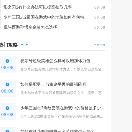
影之刃2有什么办法可以提高抽取几率
08-08
少年三国志2蜀国在游戏中的地位如何有何特殊玩法
08-08
乱斗西游孙悟空金装怎么选择
08-08
热门
攻略
+More
赛尔号超级英雄怎么样可以增加体力值
08-08
赛尔号超级英雄想要增加体力值，可以依靠自然恢复、定时活动领取...
如何搭配勇士与旅途平民的最强阵容
08-08
勇士与旅途平民最强通用阵容为须佐之男、盖亚、惠比寿，这套组合...
少年三国志2鹰纹套装在游戏中的价格是多少
08-08
少年三国志2鹰纹套装不存在直接明码标价的成品售卖价格，整套打...
如何在乱斗西游中将三个英雄减少到两个