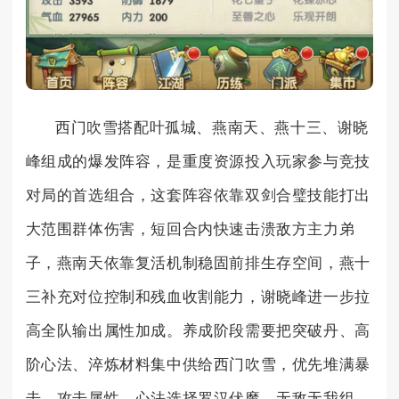
西门吹雪搭配叶孤城、燕南天、燕十三、谢晓
峰组成的爆发阵容，是重度资源投入玩家参与竞技
对局的首选组合，这套阵容依靠双剑合璧技能打出
大范围群体伤害，短回合内快速击溃敌方主力弟
子，燕南天依靠复活机制稳固前排生存空间，燕十
三补充对位控制和残血收割能力，谢晓峰进一步拉
高全队输出属性加成。养成阶段需要把突破丹、高
阶心法、淬炼材料集中供给西门吹雪，优先堆满暴
击、攻击属性，心法选择罗汉伏魔、无敌无我组