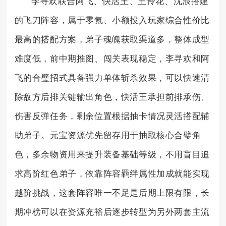
李寻欢联合阿飞、快活王、王怜花、沈浪搭建
的飞刀阵容，属于零氪、小额投入玩家综合性价比
最高的搭配方案，弟子魂魄获取渠道多，整体成型
难度低，前中期推图、闯关表现稳定，李寻欢和阿
飞的合璧招式具备强力单体斩杀效果，可以快速清
除敌方后排关键输出角色，快活王承担前排承伤、
伤害反弹任务，剩余位置根据抽卡情况灵活搭配辅
助弟子。元宝资源优先留存用于抽取核心合璧角
色，多余物资用来提升装备基础等级，不用盲目追
求高阶红色弟子，依靠阵容羁绊属性加成就能实现
越阶挑战，这套阵容唯一不足是后期上限有限，长
期冲榜可以在资源充裕后逐步转型为另外两套主流