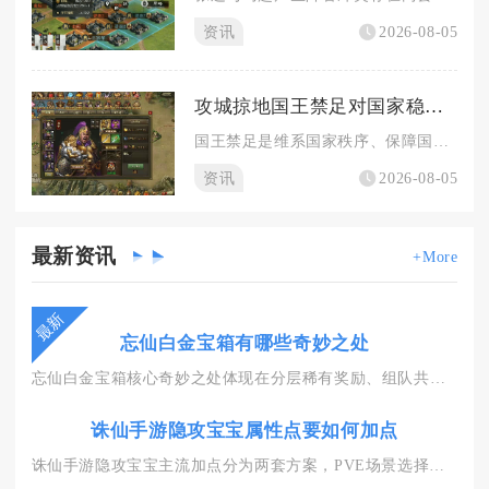
资讯
2026-08-05
攻城掠地国王禁足对国家稳定有何作用
国王禁足是维系国家秩序、保障国战节奏稳定的核心管控手段，能够...
资讯
2026-08-05
最新
资讯
+More
最新
忘仙白金宝箱有哪些奇妙之处
忘仙白金宝箱核心奇妙之处体现在分层稀有奖励、组队共享收益、多...
诛仙手游隐攻宝宝属性点要如何加点
诛仙手游隐攻宝宝主流加点分为两套方案，PVE场景选择全斗志加...