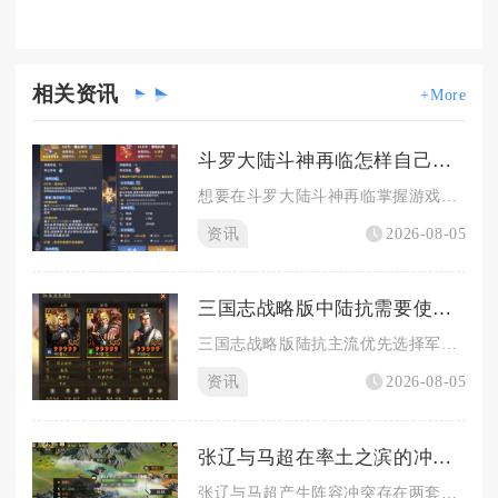
相关
资讯
+More
斗罗大陆斗神再临怎样自己掌控
想要在斗罗大陆斗神再临掌握游戏节奏，核心在于摆脱网络通用阵容...
资讯
2026-08-05
三国志战略版中陆抗需要使用何种兵书
三国志战略版陆抗主流优先选择军形系惜兵爱民兵书组合，备选九变...
资讯
2026-08-05
张辽与马超在率土之滨的冲突如何解决
张辽与马超产生阵容冲突存在两套可行解决路径，优先方案为二者组...