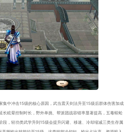
家集中冲击15级的核心原因，武当震天剑法升至15级后群体伤害加成
可延长眩晕控制时长，野外单挑、帮派团战容错率显著提高，五毒蜈蚣
阶段，轻功类武学升到15级会提升闪避、移速、冷却缩减三类生存属
标高频输出技能拉至15级，这类技能冷却短、输出占比高，资源投入