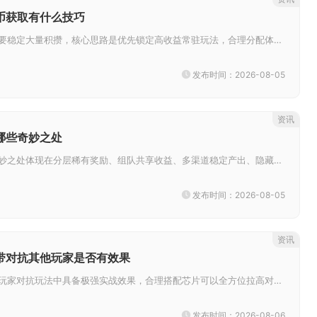
币获取有什么技巧
秦时明月手游银币想要稳定大量积攒，核心思路是优先锁定高收益常驻玩法，合理分配体力，不放过各类小额银币产出渠道，搭配宝库、...
发布时间：2026-08-05
资讯
哪些奇妙之处
忘仙白金宝箱核心奇妙之处体现在分层稀有奖励、组队共享收益、多渠道稳定产出、隐藏保底机制四大维度，是兼顾养成、战力提升、资...
发布时间：2026-08-05
资讯
带对抗其他玩家是否有效果
明日之后战术腰带在玩家对抗玩法中具备极强实战效果，合理搭配芯片可以全方位拉高对战输出上限与生存容错，无论单人决斗、小规模...
发布时间：2026-08-06