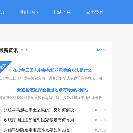
页
资讯中心
手游下载
应用软件
最新
资讯
+More
最新
在少年三国志中参与鲜花竞猜的方法是什么
在少年三国志中参与鲜花竞猜，需要先解锁决战赤壁赛事玩法，角色...
新盗墓笔记探险相册地点有导游讲解吗
新盗墓笔记探险相册地点没有导游讲解。探险相册属于地图场景收集...
张辽与马超在率土之滨的冲突如何解决
08-05
攻城掠地国王禁足对国家稳定有何作用
08-05
诛仙手游隐攻宝宝属性点要如何加点
08-06