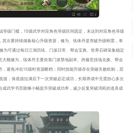
础等级门槛，15级武学对应角色等级区间固定，未达到对应角色等级
，其次要持续储备核心升级资源，修为、练体丹是突破升级刚需，单
，修为可通过每日江湖历练、门派日常、帮会宝典、世界石碑采集稳定
充大额修为，练体丹主要依靠门派禁地副本、跨服竞技场兑换、帮会
丹，避免冲击15级时资源断档；同时技能升级存在突破失败机制，层
保底值，保底值拉满后下一次突破必定成功，长期养成中无需担心多次
合成武学书页能够小幅提升突破成功率，减少反复突破消耗的道具成