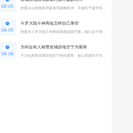
08-05
想要在山地地形用诸葛亮破解乾坤，关键在于避开乾坤状态的免控闪...
斗罗大陆斗神再临怎样自己掌控
08-05
想要在斗罗大陆斗神再临掌握游戏节奏，核心在于摆脱网络通用阵容...
为何会有人称赞攻城掠地甘宁为紫将
08-06
不少玩家将攻城掠地甘宁称作紫将，核心原因在于甘宁完成进阶晋升...