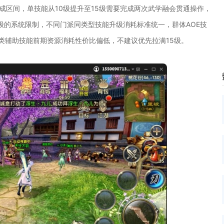
养成区间，单技能从10级提升至15级需要完成两次武学融会贯通操作，
级的系统限制，不同门派同类型技能升级消耗标准统一，群体AOE技
类辅助技能前期资源消耗性价比偏低，不建议优先拉满15级。