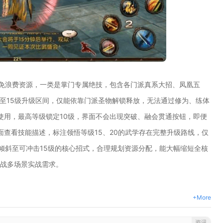
避免浪费资源，一类是掌门专属绝技，包含各门派真系大招、凤凰五
0至15级升级区间，仅能依靠门派圣物解锁释放，无法通过修为、练体
使用，最高等级锁定10级，界面不会出现突破、融会贯通按钮，即便
面查看技能描述，标注领悟等级15、20的武学存在完整升级路线，仅
倾斜至可冲击15级的核心招式，合理规划资源分配，能大幅缩短全核
团战多场景实战需求。
+More
资讯