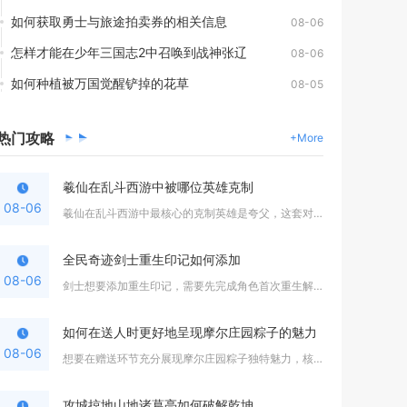
如何获取勇士与旅途拍卖券的相关信息
08-06
怎样才能在少年三国志2中召唤到战神张辽
08-06
如何种植被万国觉醒铲掉的花草
08-05
热门
攻略
+More
羲仙在乱斗西游中被哪位英雄克制
08-06
羲仙在乱斗西游中最核心的克制英雄是夸父，这套对位关系在修罗血...
全民奇迹剑士重生印记如何添加
08-06
剑士想要添加重生印记，需要先完成角色首次重生解锁印记系统，在...
如何在送人时更好地呈现摩尔庄园粽子的魅力
08-06
想要在赠送环节充分展现摩尔庄园粽子独特魅力，核心思路是搭配主...
攻城掠地山地诸葛亮如何破解乾坤