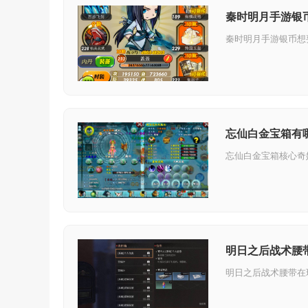
秦时明月手游银
忘仙白金宝箱有
明日之后战术腰