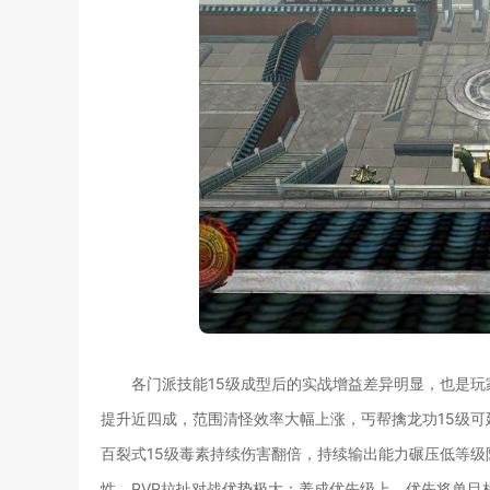
各门派技能15级成型后的实战增益差异明显，也是玩
提升近四成，范围清怪效率大幅上涨，丐帮擒龙功15级
百裂式15级毒素持续伤害翻倍，持续输出能力碾压低等级
性，PVP拉扯对战优势极大；养成优先级上，优先将单目