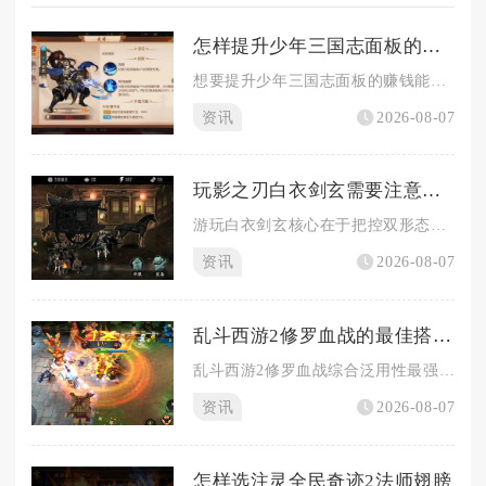
怎样提升少年三国志面板的赚钱能力
想要提升少年三国志面板的赚钱能力，核心在于稳定获取元宝、银币...
资讯
2026-08-07
玩影之刃白衣剑玄需要注意哪些策略和技巧
游玩白衣剑玄核心在于把控双形态能量循环、利用远程控场建立输出...
资讯
2026-08-07
乱斗西游2修罗血战的最佳搭配是什么
乱斗西游2修罗血战综合泛用性最强的搭配为蛟魔王、顺风耳、地藏...
资讯
2026-08-07
怎样选注灵全民奇迹2法师翅膀