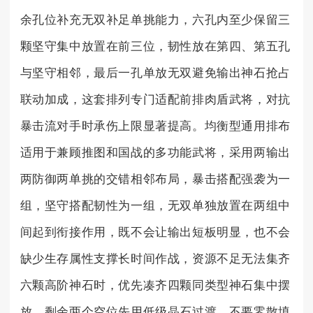
余孔位补充无双补足单挑能力，六孔内至少保留三
颗坚守集中放置在前三位，韧性放在第四、第五孔
与坚守相邻，最后一孔单放无双避免输出神石抢占
联动加成，这套排列专门适配前排肉盾武将，对抗
暴击流对手时承伤上限显著提高。均衡型通用排布
适用于兼顾推图和国战的多功能武将，采用两输出
两防御两单挑的交错相邻布局，暴击搭配强袭为一
组，坚守搭配韧性为一组，无双单独放置在两组中
间起到衔接作用，既不会让输出短板明显，也不会
缺少生存属性支撑长时间作战，资源不足无法集齐
六颗高阶神石时，优先凑齐四颗同类型神石集中摆
放，剩余两个空位先用低级晶石过渡，不要零散填