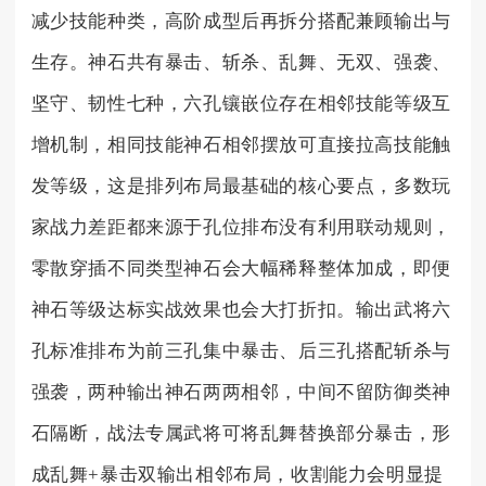
减少技能种类，高阶成型后再拆分搭配兼顾输出与
生存。神石共有暴击、斩杀、乱舞、无双、强袭、
坚守、韧性七种，六孔镶嵌位存在相邻技能等级互
增机制，相同技能神石相邻摆放可直接拉高技能触
发等级，这是排列布局最基础的核心要点，多数玩
家战力差距都来源于孔位排布没有利用联动规则，
零散穿插不同类型神石会大幅稀释整体加成，即便
神石等级达标实战效果也会大打折扣。输出武将六
孔标准排布为前三孔集中暴击、后三孔搭配斩杀与
强袭，两种输出神石两两相邻，中间不留防御类神
石隔断，战法专属武将可将乱舞替换部分暴击，形
成乱舞+暴击双输出相邻布局，收割能力会明显提