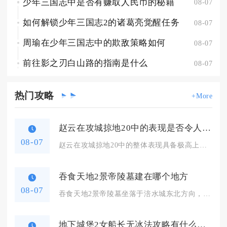
少年三国志中是否有赚取人民币的秘籍
08-07
如何解锁少年三国志2的诸葛亮觉醒任务
08-07
周瑜在少年三国志中的欺敌策略如何
08-07
前往影之刃白山路的指南是什么
08-07
热门
攻略
+More
赵云在攻城掠地20中的表现是否令人惊艳
08-07
赵云在攻城掠地20中的整体表现具备极高上限，完成觉醒培养后足...
吞食天地2景帝陵墓建在哪个地方
08-07
吞食天地2景帝陵墓坐落于涪水城东北方向，李恢小屋北侧树林中间...
地下城堡2女船长无冰法攻略有什么技巧