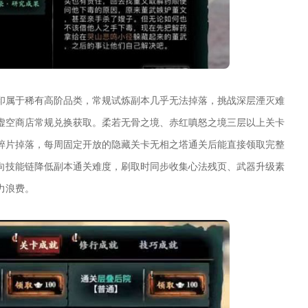
印属于稀有高阶品类，常规试炼副本几乎无法掉落，挑战深层湮灭难
虚空商店常规兑换获取。柔若无骨之境、赤红嗔怒之境三层以上关卡
碎片掉落，每周固定开放的隐藏关卡无相之塔通关后能直接领取完整
向技能链降低副本通关难度，刷取时同步收集心法残页、武器升级素
力浪费。