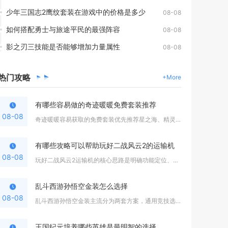
少年三国志2鹰纹套装在游戏中的价格是多少
08-08
如何搭配勇士与旅途平民的最强阵容
08-08
影之刃三技能是否能够增加力量属性
08-08
热门
攻略
+More
有哪些容易做的奇迹暖暖免费套装推荐
08-08
奇迹暖暖容易获取的免费套装优先推荐星之海、精灵鹿后、水墨青花...
有哪些攻略可以帮助玩好二战风云2的运输机
08-08
玩好二战风云2运输机的核心思路是明确功能定位、做好航线侦察、...
乱斗西游孙悟空金装怎么选择
08-08
乱斗西游孙悟空金装主流分为两套方案，通用竞技选择五虎断魂搭配...
王国纪元培养哪些英雄是最明智的选择