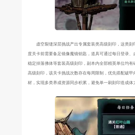
虚空裂缝深层挑战产出专属套装类高级刻印，这类刻
度关卡前需要备足镜像魔镜钥匙，道具可通过每日登录、
稳定掉落佛体等套装高级刻印，副本内全部精英单位均有
高级刻印，该关卡挑战次数存在每周限制，优先搭配破甲
材，实现多类养成资源同步积累，避免单一刷刻印造成体