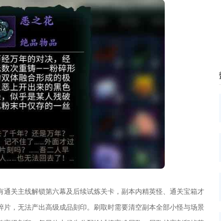
有通关主线解锁第六幕及后续试炼关卡，副本内精英怪、通关宝箱才
碎片，无法产出高级成品刻印。刷取时需要清空副本全部小怪与场景