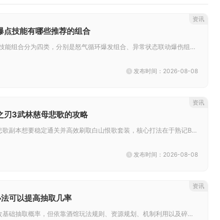
资讯
爆点技能有哪些推荐的组合
当前主流高收益爆点技能组合分为四类，分别是怒气循环爆发组合、异常状态联动爆伤组合、单点秒杀破甲组合、反击续航抗压爆发组合...
发布时间：2026-08-08
资讯
之刃3武林慈母悲歌的攻略
影之刃3里武林慈母悲歌副本想要稳定通关并高效刷取白山恨歌套装，核心打法在于熟记BOSS技能循环、控制输出节奏，搭配适配杀...
发布时间：2026-08-08
资讯
办法可以提高抽取几率
影之刃2无法人为修改基础抽取概率，但依靠酒馆玩法规则、资源规划、机制利用以及碎片兜底渠道，能够有效提升目标英雄与稀有奖励...