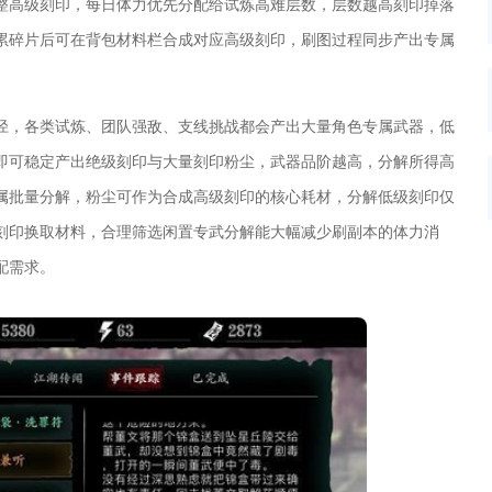
整高级刻印，每日体力优先分配给试炼高难层数，层数越高刻印掉落
累碎片后可在背包材料栏合成对应高级刻印，刷图过程同步产出专属
径，各类试炼、团队强敌、支线挑战都会产出大量角色专属武器，低
即可稳定产出绝级刻印与大量刻印粉尘，武器品阶越高，分解所得高
属批量分解，粉尘可作为合成高级刻印的核心耗材，分解低级刻印仅
刻印换取材料，合理筛选闲置专武分解能大幅减少刷副本的体力消
配需求。