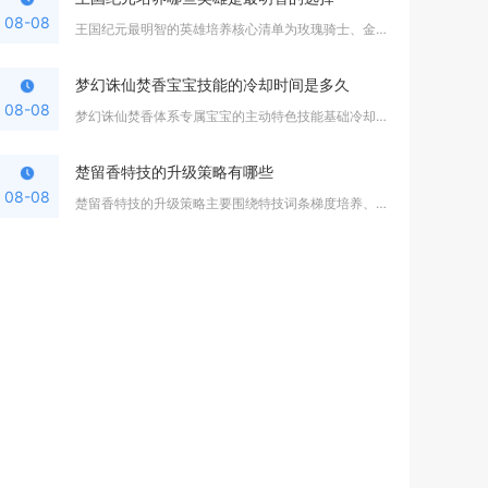
08-08
王国纪元最明智的英雄培养核心清单为玫瑰骑士、金嗓子、欺诈师、...
梦幻诛仙焚香宝宝技能的冷却时间是多久
08-08
梦幻诛仙焚香体系专属宝宝的主动特色技能基础冷却区间集中在常规...
楚留香特技的升级策略有哪些
08-08
楚留香特技的升级策略主要围绕特技词条梯度培养、穿戴同特技堆叠...