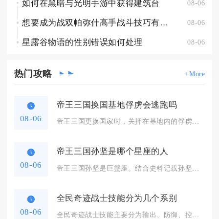
如何在黑暗与光明手游中获得建筑台
08-06
想要成为战双帕弥什高手战斗技巧有什么窍门
08-06
星露谷物语的性别错误如何处理
08-06
热门
攻略
+More
帝王三国换国基地俘虏会逃跑吗
08-06
帝王三国更换国家时，关押在基地内的俘虏不会主动逃跑，但叛国换...
帝王三国孙坚是哪个星座的人
08-06
帝王三国孙坚是巨蟹座。结合史料记载孙坚生于公元155年七月，...
全民奇迹战士技能分为几个系别
08-06
全民奇迹战士技能主要分为输出、防御、控制三个系别，玩家可以根...