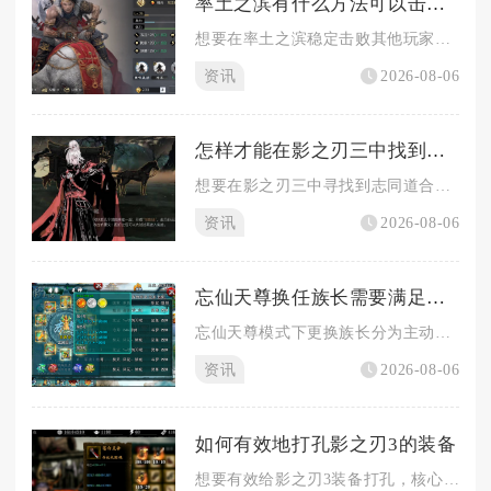
率土之滨有什么方法可以击败他人
想要在率土之滨稳定击败其他玩家，不能单纯依靠队伍强度硬拼，需...
资讯
2026-08-06
怎样才能在影之刃三中找到志同道合的战友
想要在影之刃三中寻找到志同道合的战友，核心思路是以活跃公会为...
资讯
2026-08-06
忘仙天尊换任族长需要满足哪些条件
忘仙天尊模式下更换族长分为主动禅让与被动弹劾两条途径，目标继...
资讯
2026-08-06
如何有效地打孔影之刃3的装备
想要有效给影之刃3装备打孔，核心逻辑是先筛选装备胚子、区分孔...