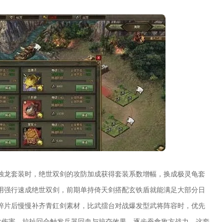
烛龙套装时，绝世双剑的攻防加成获得套装系数增幅，换成极灵龟套
用强行速成绝世双剑，前期单持倚天剑搭配玄铁盾就能满足大部分日
碎片后慢慢补齐青釭剑素材，比武擂台对战爆发型武将阵容时，优先
发伤害，拉扯回合触发兵器回血与掠夺效果，逐步蚕食敌方战力，这套