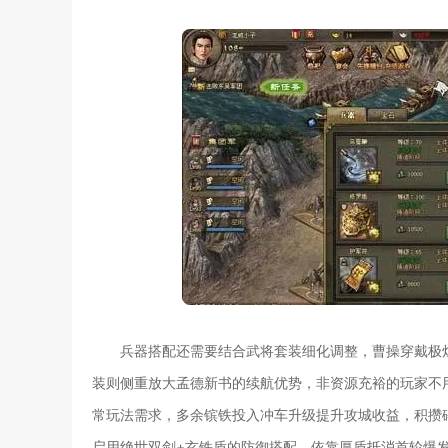
兵器搭配还需要结合武将套装细化调整，曹操穿戴极
装则侧重放大孟德新书的续航优势，非资源充裕的玩家不
常玩法需求，多余镔铁投入冲车升级提升攻城收益，积攒
启用绝世双剑+玄铁盾的防御搭配，依靠厚盾抵消首轮爆