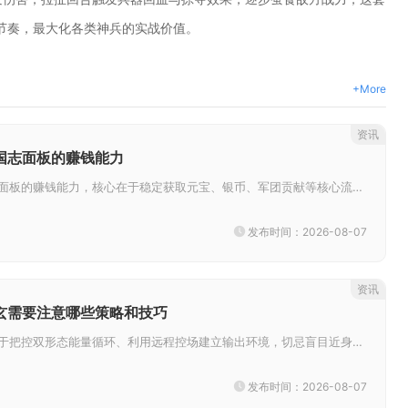
节奏，最大化各类神兵的实战价值。
+More
资讯
国志面板的赚钱能力
想要提升少年三国志面板的赚钱能力，核心在于稳定获取元宝、银币、军团贡献等核心流通资源，合理管控资源消耗路径，聚焦高收益玩...
发布时间：2026-08-07
资讯
玄需要注意哪些策略和技巧
游玩白衣剑玄核心在于把控双形态能量循环、利用远程控场建立输出环境，切忌盲目近身持续缠斗，熟练把控技能释放距离与形态切换节...
发布时间：2026-08-07