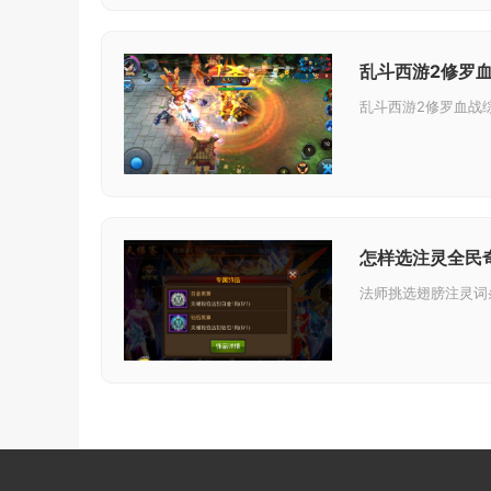
乱斗西游2修罗
怎样选注灵全民