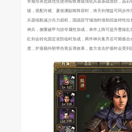
常规培养思路优先使用镔铁逐级强化兵器基础攻防，晶石
级，搭配许褚、夏侯渊副将阵容时，倚天剑增益可同步作
兵器续航减少兵力损耗，国战驻守城池时借助回血特性拉
神兵，侧重破甲与掠夺属性加成，单件上阵可提升曹操乱
釭剑会转化固定攻防临时加成，两件神兵集齐后可熔炼合
度，护盾额外附带伤害反弹效果，敌方攻击护盾时会受到