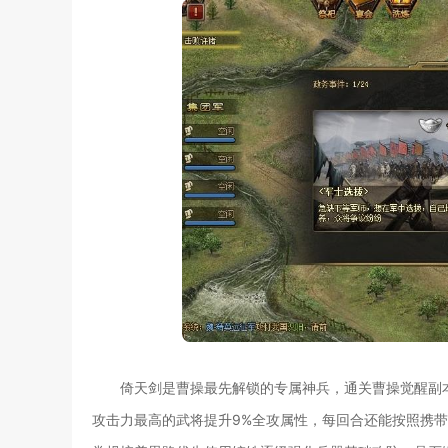
倚天剑是曹操最先解锁的专属神兵，通关曹操觉醒副
攻击力最高的武将提升9%全攻属性，每回合还能按照携带