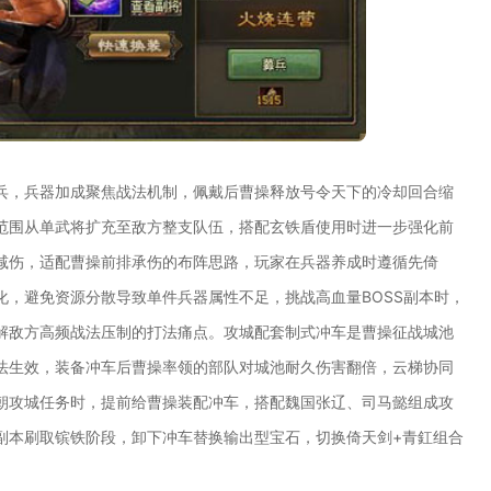
兵，兵器加成聚焦战法机制，佩戴后曹操释放号令天下的冷却回合缩
范围从单武将扩充至敌方整支队伍，搭配玄铁盾使用时进一步强化前
减伤，适配曹操前排承伤的布阵思路，玩家在兵器养成时遵循先倚
，避免资源分散导致单件兵器属性不足，挑战高血量BOSS副本时，
解敌方高频战法压制的打法痛点。攻城配套制式冲车是曹操征战城池
法生效，装备冲车后曹操率领的部队对城池耐久伤害翻倍，云梯协同
朝攻城任务时，提前给曹操装配冲车，搭配魏国张辽、司马懿组成攻
副本刷取镔铁阶段，卸下冲车替换输出型宝石，切换倚天剑+青釭组合