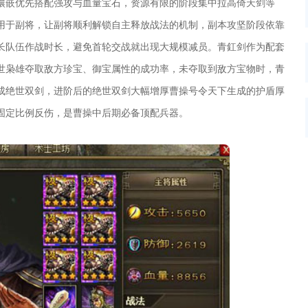
镶嵌优先搭配强攻与血量宝石，资源有限的阶段集中拉高倚天剑等
用于副将，让副将顺利解锁自主释放战法的机制，副本攻坚阶段依靠
长队伍作战时长，避免首轮交战就出现大规模减员。青釭剑作为配套
世枭雄夺取敌方珍宝、御宝属性的成功率，未夺取到敌方宝物时，青
成绝世双剑，进阶后的绝世双剑大幅增厚曹操号令天下生成的护盾厚
固定比例反伤，是曹操中后期必备顶配兵器。