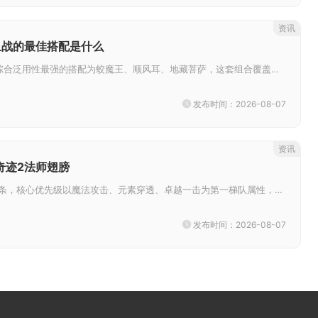
资讯
血战的最佳搭配是什么
乱斗西游2修罗血战综合泛用性最强的搭配为蛟魔王、顺风耳、地藏菩萨，这套组合覆盖坦度、远程输出与持续作战能力，适配绝大多数...
发布时间：2026-08-07
资讯
奇迹2法师翅膀
法师挑选翅膀注灵词条，核心优先级以魔法攻击、元素穿透、卓越一击为第一梯队属性，翅膀阶位达到二阶后方可解锁注灵功能，同时搭...
发布时间：2026-08-07