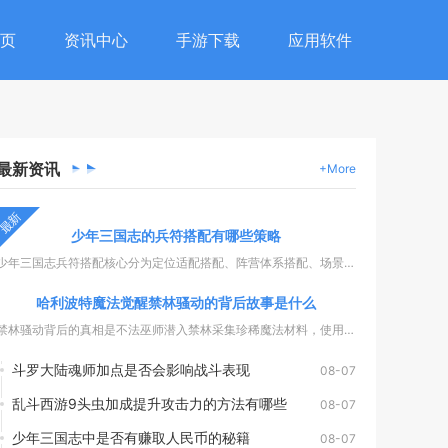
页
资讯中心
手游下载
应用软件
最新
资讯
+More
最新
少年三国志的兵符搭配有哪些策略
少年三国志兵符搭配核心分为定位适配搭配、阵营体系搭配、场景博...
哈利波特魔法觉醒禁林骚动的背后故事是什么
禁林骚动背后的真相是不法巫师潜入禁林采集珍稀魔法材料，使用扰...
斗罗大陆魂师加点是否会影响战斗表现
08-07
乱斗西游9头虫加成提升攻击力的方法有哪些
08-07
少年三国志中是否有赚取人民币的秘籍
08-07