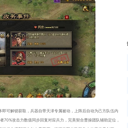
本即可解锁获取，兵器自带天泽专属被动，上阵后自动为己方队伍内
者70%攻击力数值同步回复对应兵力，完美契合曹操团队辅助定位，