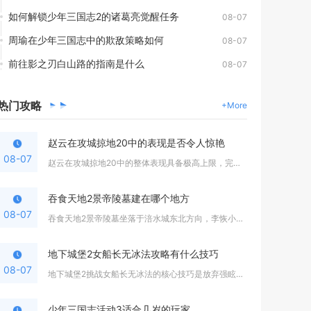
如何解锁少年三国志2的诸葛亮觉醒任务
08-07
周瑜在少年三国志中的欺敌策略如何
08-07
前往影之刃白山路的指南是什么
08-07
热门
攻略
+More
赵云在攻城掠地20中的表现是否令人惊艳
08-07
赵云在攻城掠地20中的整体表现具备极高上限，完成觉醒培养后足...
吞食天地2景帝陵墓建在哪个地方
08-07
吞食天地2景帝陵墓坐落于涪水城东北方向，李恢小屋北侧树林中间...
地下城堡2女船长无冰法攻略有什么技巧
08-07
地下城堡2挑战女船长无冰法的核心技巧是放弃强眩晕控制思路，依...
少年三国志活动3适合几岁的玩家