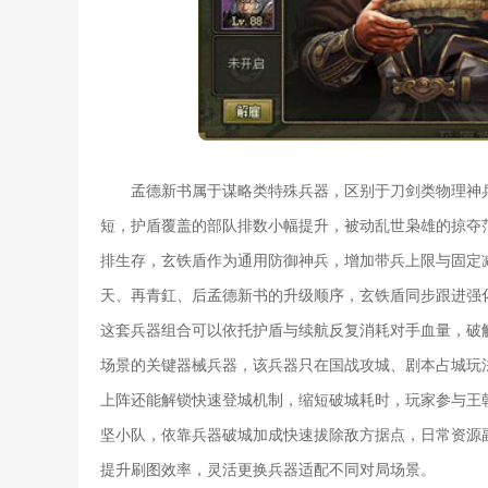
孟德新书属于谋略类特殊兵器，区别于刀剑类物理神
短，护盾覆盖的部队排数小幅提升，被动乱世枭雄的掠夺
排生存，玄铁盾作为通用防御神兵，增加带兵上限与固定
天、再青釭、后孟德新书的升级顺序，玄铁盾同步跟进强化
这套兵器组合可以依托护盾与续航反复消耗对手血量，破
场景的关键器械兵器，该兵器只在国战攻城、剧本占城玩
上阵还能解锁快速登城机制，缩短破城耗时，玩家参与王
坚小队，依靠兵器破城加成快速拔除敌方据点，日常资源
提升刷图效率，灵活更换兵器适配不同对局场景。