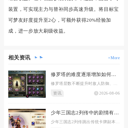
装置，可实现主力与替补同步高速升级。将目标宝
可梦友好度提升至2心，可额外获得20%经验加
成，进一步放大刷级收益。
相关
资讯
+More
修罗塔的难度逐渐增加如何在影之刃3绝影中应对
修罗塔层数不断提升时敌人防御、伤害与技能频率持续上涨，绝影想...
资讯
2026-08-06
少年三国志2列传中的剧情有多精彩
少年三国志2列传跳出传统卡牌副本的单薄叙事，以沉浸式角色扮演...