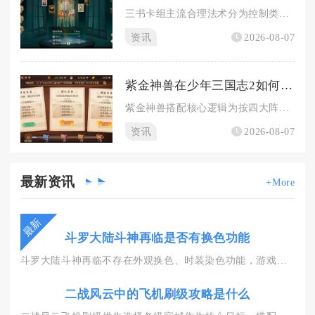
三书卡组主流合理法术分为控制类、保护增益类、解场清除类三大类...
资讯
2026-08-07
紫金神兽在少年三国志2如何搭配
紫金神兽搭配核心逻辑为按四大阵营定位匹配对应功能神兽，群雄灼...
资讯
2026-08-07
最新
资讯
+More
最新
斗罗大陆斗神再临是否有换色功能
斗罗大陆斗神再临不存在外观换色、时装染色功能，游戏内所有角色...
二战风云中的飞机刷级攻略是什么