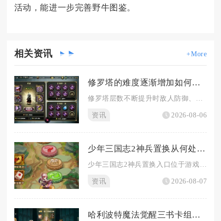
活动，能进一步完善野牛图鉴。
相关
资讯
+More
修罗塔的难度逐渐增加如何在影之刃3绝影中应对
修罗塔层数不断提升时敌人防御、伤害与技能频率持续上涨，绝影想...
资讯
2026-08-06
少年三国志2神兵置换从何处进行
少年三国志2神兵置换入口位于游戏主界面→穿戴→神兵→洗练页面...
资讯
2026-08-07
哈利波特魔法觉醒三书卡组有哪些合理法术