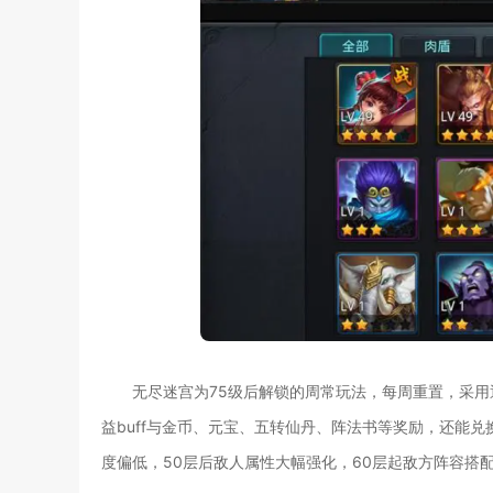
无尽迷宫为75级后解锁的周常玩法，每周重置，采
益buff与金币、元宝、五转仙丹、阵法书等奖励，还能
度偏低，50层后敌人属性大幅强化，60层起敌方阵容搭