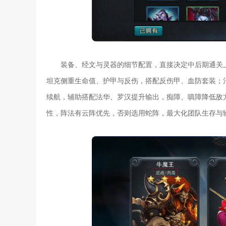
装备、经文与灵器的细节配置，直接决定中后期通关
坦克侧重生命值、护甲与反伤，搭配反伤甲、血防套装；
续航，辅助搭配法华、罗汉提升输出，痴障、嗔障降低敌方
性，阵法有云阵优先，否则选用蛇阵，最大化团队生存与