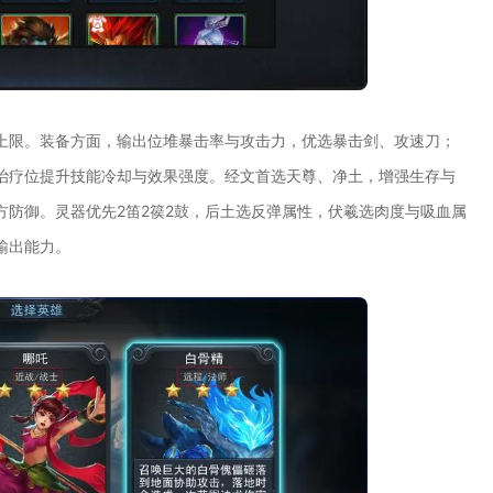
上限。装备方面，输出位堆暴击率与攻击力，优选暴击剑、攻速刀；
治疗位提升技能冷却与效果强度。经文首选天尊、净土，增强生存与
防御。灵器优先2笛2篌2鼓，后土选反弹属性，伏羲选肉度与吸血属
输出能力。