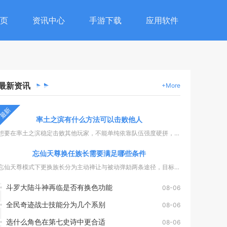
页
资讯中心
手游下载
应用软件
最新
资讯
+More
最新
率土之滨有什么方法可以击败他人
想要在率土之滨稳定击败其他玩家，不能单纯依靠队伍强度硬拼，需...
忘仙天尊换任族长需要满足哪些条件
忘仙天尊模式下更换族长分为主动禅让与被动弹劾两条途径，目标继...
斗罗大陆斗神再临是否有换色功能
08-06
全民奇迹战士技能分为几个系别
08-06
选什么角色在第七史诗中更合适
08-06