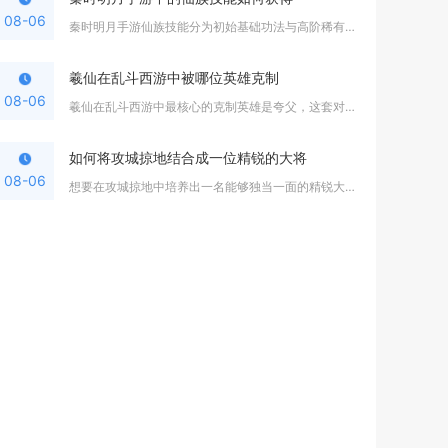
08-06
秦时明月手游仙族技能分为初始基础功法与高阶稀有仙法两大类，基...
羲仙在乱斗西游中被哪位英雄克制
08-06
羲仙在乱斗西游中最核心的克制英雄是夸父，这套对位关系在修罗血...
如何将攻城掠地结合成一位精锐的大将
08-06
想要在攻城掠地中培养出一名能够独当一面的精锐大将，核心思路是...