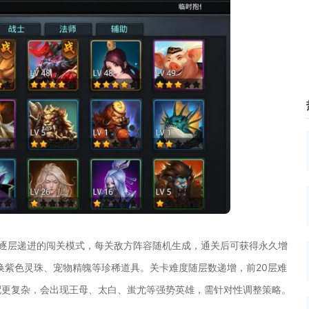
用逐层递进的闯关模式，每关敌方阵容随机生成，通关后可获得永久增
兑换紫色灵珠、宠物精魄等珍稀道具。关卡难度随层数递增，前20层难
配更复杂，会出现王母、太白、蚩尤等强势英雄，需针对性调整策略。