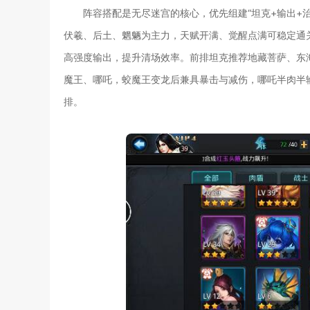
阵容搭配是无尽迷宫的核心，优先组建“坦克+输出+
伏羲、后土、魍魉为主力，天赋开满、觉醒点满可稳定通关
高强度输出，提升清场效率。前排坦克推荐地藏菩萨、东
魔王、哪吒，蛟魔王变龙后兼具暴击与减伤，哪吒半肉半
排。