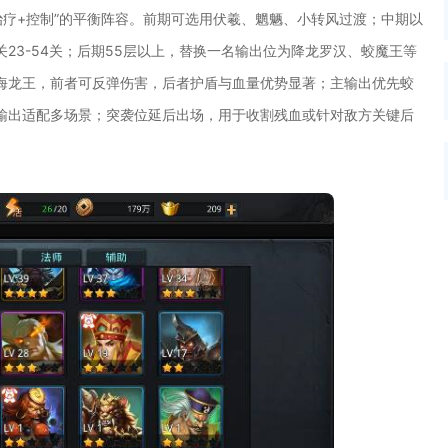
治疗+控制”的平衡阵容。前期可选用伏羲、魍魉、小转风过渡；中期以
23-54关；后期55层以上，替换一名输出位为降龙罗汉、蛟魔王等
海龙王，前者可反弹伤害，后者护盾与血量优势显著；主输出优先蛟
输出适配多场景；突袭位延后出场，用于收割残血或针对敌方关键后