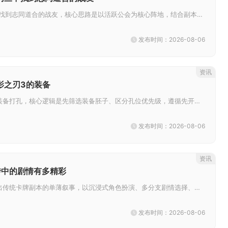
想要在影之刃三中寻找到志同道合的战友，核心思路是以活跃公会为核心阵地，结合副本实战筛选、精准频道招募，搭配外部玩家社区拓...
发布时间：2026-08-06
资讯
影之刃3的装备
想要有效给影之刃3装备打孔，核心逻辑是先筛选装备胚子、区分孔位优先级，遵循先开孔后重刻、资源分批投入的思路，杜绝在过渡装...
发布时间：2026-08-06
资讯
传中的剧情有多精彩
少年三国志2列传跳出传统卡牌副本的单薄叙事，以沉浸式角色扮演、多分支剧情选择、海量隐藏奇遇与专属人物番外打造立体三国故事...
发布时间：2026-08-06