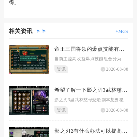
得。
相关
资讯
+More
帝王三国将领的爆点技能有哪些推荐的组合
当前主流高收益爆点技能组合分为四类，分别是怒气循环爆发组合、...
资讯
2026-08-08
希望了解一下影之刃3武林慈母悲歌的攻略
影之刃3里武林慈母悲歌副本想要稳定通关并高效刷取白山恨歌套装...
资讯
2026-08-08
影之刃2有什么办法可以提高抽取几率