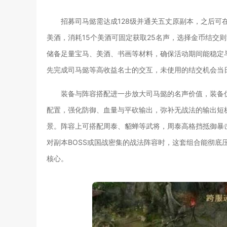
招募司马懿需达成128级并通关五丈原副本，之后
美酒，消耗15个美酒可固定获取25名声，选择金币结交
储备足量宝马、美酒、书画等材料，确保活动期间能稳定
先完成司马懿等高收益名士的交互，未使用的结交机会当
装备与阵容搭配进一步放大司马懿的名声价值，装备
配置，强化防御、血量与平砍输出，弥补无战法的输出短
景。阵容上可搭配周泰、貂蝉等武将，周泰高格挡抵御暴
对副本BOSS或国战密集的战法阵容时，这套组合能彻底
核心。