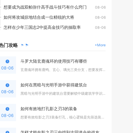
想要成为战双帕弥什高手战斗技巧有什么窍门
08-06
如何将攻城掠地结合成一位精锐的大将
08-06
怎样在少年三国志2中提高金技巧的抽取率
08-06
热门
攻略
+More
斗罗大陆玄鹿魂环的使用技巧有哪些
08-06
玄鹿魂环拥有鹿鸣、玄心、璃光三类分支，想要发挥全部价值，核心...
如何在黑暗与光明手游中获得建筑台
08-06
黑暗与光明手游中的建筑台需要解锁中级建筑学学识第二阶段，集齐...
如何有效地打孔影之刃3的装备
08-06
想要有效给影之刃3装备打孔，核心逻辑是先筛选装备胚子、区分孔...
怎样才能在影之刃三中找到志同道合的战友