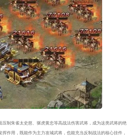
面压制朱雀太史慈、驱虎黄忠等高战法伤害武将，成为这类武将的绝
发挥作用，既能作为主力攻城武将，也能充当反制战法的核心挂件，