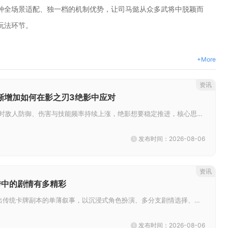
种全场景适配、独一档的机制优势，让司马懿从众多武将中脱颖而
玩法环节。
+More
资讯
渐增加如何在影之刃3绝影中应对
修罗塔层数不断提升时敌人防御、伤害与技能频率持续上涨，绝影想要稳定推进，核心思路是舍弃纯爆发配置，围绕空中机动性、无敌帧...
发布时间：2026-08-06
资讯
传中的剧情有多精彩
少年三国志2列传跳出传统卡牌副本的单薄叙事，以沉浸式角色扮演、多分支剧情选择、海量隐藏奇遇与专属人物番外打造立体三国故事...
发布时间：2026-08-06