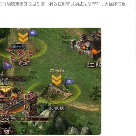
攻方时能稳定提升攻城伤害，有效压制守城的战法型守军，大幅降低攻