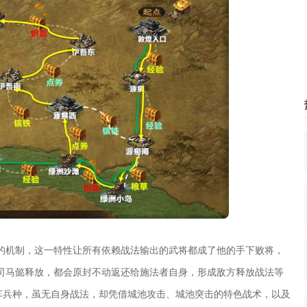
的机制，这一特性让所有依赖战法输出的武将都成了他的手下败将，
司马懿释放，都会原封不动返还给施法者自身，形成敌方释放战法等
车兵种，虽无自身战法，却凭借城池攻击、城池突击的特色战术，以及