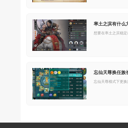
率土之滨有什么
忘仙天尊换任族