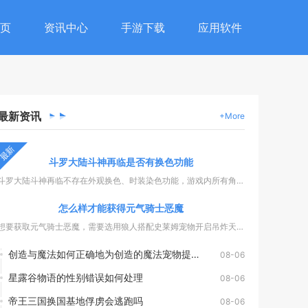
页
资讯中心
手游下载
应用软件
最新
资讯
+More
最新
斗罗大陆斗神再临是否有换色功能
斗罗大陆斗神再临不存在外观换色、时装染色功能，游戏内所有角色...
怎么样才能获得元气骑士恶魔
想要获取元气骑士恶魔，需要选用狼人搭配史莱姆宠物开启吊炸天模...
创造与魔法如何正确地为创造的魔法宠物提供食物
08-06
星露谷物语的性别错误如何处理
08-06
帝王三国换国基地俘虏会逃跑吗
08-06