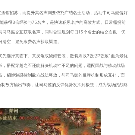
可在酒馆招募，而提升其名声则要依托广结名士活动，活动中司马懿偏好
则能获得3倍经验与75名声，是快速积累名声的高效方式。日常需提前
与司马懿交互获取名声，同时合理规划每日15个名士的结交次数，优
日清空，避免浪费名声获取渠道。
优先选择真霸下、真灵龟或鲮鲤套装，散装则以3强防2强攻1血为最优
板，搭配穿越之石还能解决机动性不足的问题，适配国战与移动战场
击，貂蝉魅惑控制敌方战法释放，与司马懿的反弹机制形成互补，面
压制敌方输出节奏，让司马懿的反弹优势发挥到极致，成为战场的战略