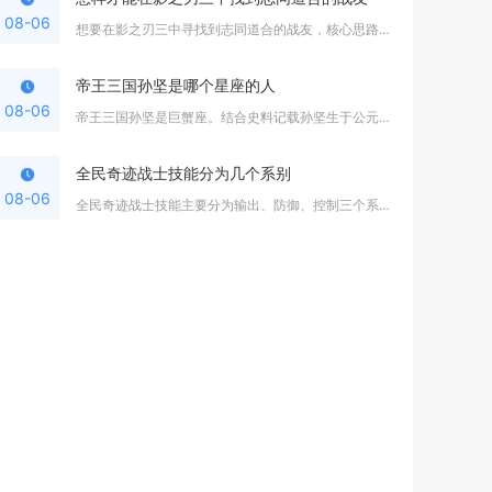
08-06
想要在影之刃三中寻找到志同道合的战友，核心思路是以活跃公会为...
帝王三国孙坚是哪个星座的人
08-06
帝王三国孙坚是巨蟹座。结合史料记载孙坚生于公元155年七月，...
全民奇迹战士技能分为几个系别
08-06
全民奇迹战士技能主要分为输出、防御、控制三个系别，玩家可以根...