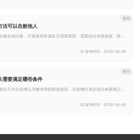
资讯
方法可以击败他人
想要在率土之滨稳定击败其他玩家，不能单纯依靠队伍强度硬拼，需要结合侦查探敌、阵容克制、战术调度、资源持续压制多种手段协同...
发布时间：2026-08-06
资讯
长需要满足哪些条件
忘仙天尊模式下更换族长分为主动禅让与被动弹劾两条途径，目标继任者必须为本家族正式成员，满足等级门槛，主动移交要求原族长在...
发布时间：2026-08-06