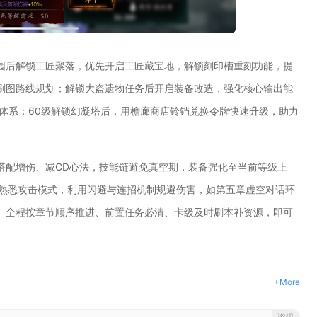
园后解锁工匠聚落，优先开启工匠藏宝地，解锁刻印槽重刻功能，提
刷图路线规划；解锁大盗遗物任务后开启装备改造，强化核心输出能
体系；60级解锁幻凝塔后，用檐廊商店铃铛兑换令牌快速升级，助力
搭配增伤、减CD心法，技能链避免真空期，装备强化至当前等级上
，熟悉攻击模式，利用闪避与连招机制规避伤害，如第五章虚空对话环
。全程按章节顺序推进、前置任务必清、卡级及时刷本补资源，即可
+More