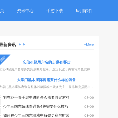
页
资讯中心
手游下载
应用软件
最新
资讯
+More
最新
忘仙ol起用户名的步骤有哪些
忘仙ol起用户名需要先完成账号登录、选定职业，再填写角色昵称...
大掌门黑木崖阵容需要什么样的装备
大掌门黑木崖阵容装备整体以极限输出装备为主，前排坦克搭配生存...
羽在花千骨手游中进阶是否需要特定材料
08-09
少年三国志镇魂奇遇第4关需要什么技巧
08-09
如何在少年三国志游戏中解锁更多的时装
08-09