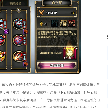
依次通关1-1至1-5等编号关卡，完成基础战斗教学与剧情铺垫，章
机制，关卡难度小幅提升，需按指引通关地下石窟等场景，打完石窟
敌人强度与关卡复杂度明显上升，需依次推进谢园之谜、医馆遗址等任
之谜是开启医馆遗址的关键前置。第四章聚焦狂龙主线与大漠主线，