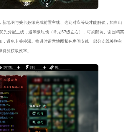
，新地图与关卡必须完成前置主线、达到对应等级才能解锁，如白山
优先分配主线，遇等级瓶颈（常见57级左右），可刷陨坑、谢园精英
印，避免卡关停滞。推进时留意地图紫色房间支线，部分支线关联主
障资源获取效率。