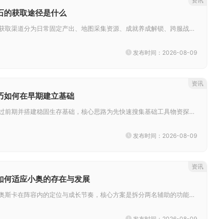
资讯
石的获取途径是什么
全民奇迹绑钻石稳定获取渠道分为日常固定产出、地图采集资源、成就养成解锁、跨服战盟赛事、礼包限时福利五大类，每日稳定完成全...
发布时间：2026-08-09
资讯
巧如何在早期建立基础
饥荒新手想要平稳度过前期并搭建稳固生存基础，核心思路为先快速搜集基础工具物资探明地形，再选址安家解锁一级科技，同步搭建永...
发布时间：2026-08-09
资讯
如何适应小奥的存在与发展
宁风致想要完美适配奥斯卡在阵容内的定位与成长节奏，核心方案是拆分两名辅助的功能区间，以魂力续航、生存兜底两大方向形成能力...
发布时间：2026-08-09