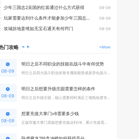
少年三国志2吴国的红装通过什么方式获得
08-09
玩家需要达到什么条件才能参加少年三国志皇陵探宝
08-09
攻城掠地姜维如无宝石通关有何窍门
08-09
热门
攻略
+More
明日之后不同职业的技能在战斗中有何优势
08-09
明日之后四大战斗职业依靠专属技能形成差异化战斗优势，步枪兵适...
明日之后想要升级庄园需要怎样的条件
08-09
明日之后升级庄园，核心需要同时满足三项熟练度等级达标、备齐指...
想要充值大掌门v8需要多少钱
08-09
正版官服大掌门原版想要充值达到V8，累计充值需要1500元，...
卧虎藏龙2转盘冲榜如何获得高分