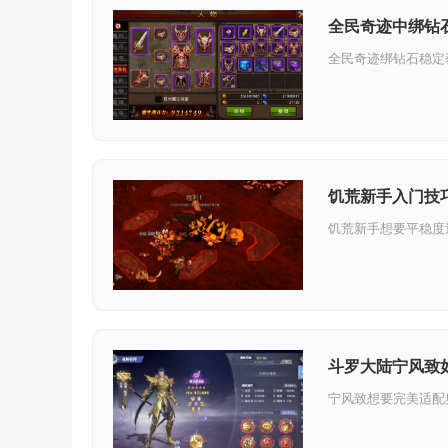
全民奇迹中绑钻
饥荒新手入门技
斗罗大陆宁风致