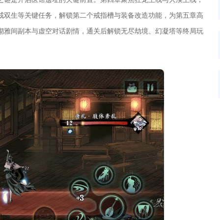
戒双生等关键任务，解锁第二个戒指槽与装备改造功能，为第五章高
砌雅间副本与虚空对话剧情，通关后解锁无尽劫境、幻凝塔等终局玩