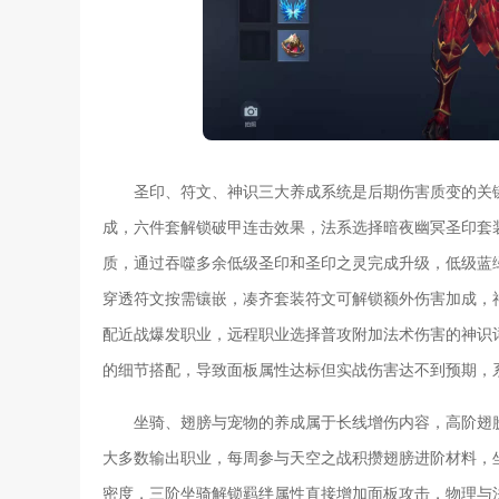
圣印、符文、神识三大养成系统是后期伤害质变的关
成，六件套解锁破甲连击效果，法系选择暗夜幽冥圣印套
质，通过吞噬多余低级圣印和圣印之灵完成升级，低级蓝
穿透符文按需镶嵌，凑齐套装符文可解锁额外伤害加成，
配近战爆发职业，远程职业选择普攻附加法术伤害的神识
的细节搭配，导致面板属性达标但实战伤害达不到预期，
坐骑、翅膀与宠物的养成属于长线增伤内容，高阶翅
大多数输出职业，每周参与天空之战积攒翅膀进阶材料，
密度，三阶坐骑解锁羁绊属性直接增加面板攻击，物理与