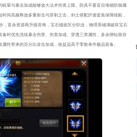
的眩晕与暴击加成能够放大法术伤害上限。防具不要盲目堆砌防御属
短时间高频释放多重射击与穿刺之击，剑士搭配护盾套装保障续航，
起步，富余资源再升级首饰，宝石镶嵌区分职业，物理系铺满破坏宝石
装备时优先洗练暴击伤害、伤害加成、穿透三类属性，多余绑钻留存
装属性带来的百分比攻击加成，收益远高于零散单件极品装备。