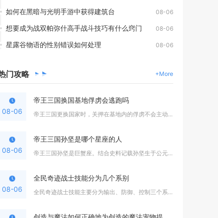
如何在黑暗与光明手游中获得建筑台
08-06
想要成为战双帕弥什高手战斗技巧有什么窍门
08-06
星露谷物语的性别错误如何处理
08-06
热门
攻略
+More
帝王三国换国基地俘虏会逃跑吗
08-06
帝王三国更换国家时，关押在基地内的俘虏不会主动逃跑，但叛国换...
帝王三国孙坚是哪个星座的人
08-06
帝王三国孙坚是巨蟹座。结合史料记载孙坚生于公元155年七月，...
全民奇迹战士技能分为几个系别
08-06
全民奇迹战士技能主要分为输出、防御、控制三个系别，玩家可以根...
创造与魔法如何正确地为创造的魔法宠物提供食物