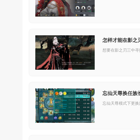
怎样才能在影之
忘仙天尊换任族