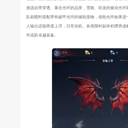
挑选自带穿透、暴击光环的品类，雪狼、幼龙的被动光环
队刷图时搭配带有破甲光环的辅助宠物，借助光环效果进
人输出还能再度上浮，日常挂机、各类限时副本积攒养成
件高阶卓越装备。