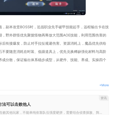
值，副本攻坚BOSS时，近战职业先手破甲技能起手，远程输出卡在技
期，野外群怪优先聚拢怪物再释放大范围AOE技能，利用范围伤害的
标后衔接爆发，防止对手拉扯规避伤害。资源消耗上，魔晶优先供给
石不要随意消耗在时装、低级道具上，优先兑换稀缺强化材料与高阶
养成分散，保证输出体系稳步成型，从硬件、技能、养成、实操四个
+More
资讯
方法可以击败他人
想要在率土之滨稳定击败其他玩家，不能单纯依靠队伍强度硬拼，需要结合侦查探敌、阵容克制、战术调度、资源持续压制多种手段协同...