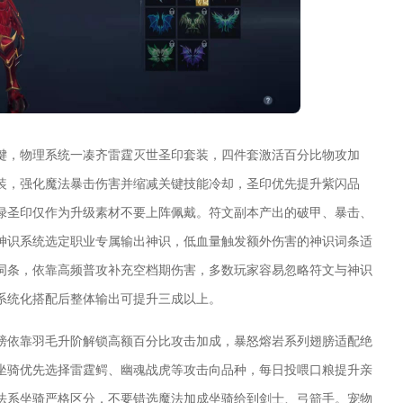
键，物理系统一凑齐雷霆灭世圣印套装，四件套激活百分比物攻加
装，强化魔法暴击伤害并缩减关键技能冷却，圣印优先提升紫闪品
绿圣印仅作为升级素材不要上阵佩戴。符文副本产出的破甲、暴击、
神识系统选定职业专属输出神识，低血量触发额外伤害的神识词条适
词条，依靠高频普攻补充空档期伤害，多数玩家容易忽略符文与神识
系统化搭配后整体输出可提升三成以上。
膀依靠羽毛升阶解锁高额百分比攻击加成，暴怒熔岩系列翅膀适配绝
坐骑优先选择雷霆鳄、幽魂战虎等攻击向品种，每日投喂口粮提升亲
法系坐骑严格区分，不要错选魔法加成坐骑给到剑士、弓箭手。宠物