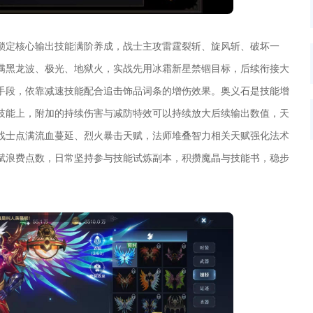
锁定核心输出技能满阶养成，战士主攻雷霆裂斩、旋风斩、破坏一
满黑龙波、极光、地狱火，实战先用冰霜新星禁锢目标，后续衔接大
手段，依靠减速技能配合追击饰品词条的增伤效果。奥义石是技能增
技能上，附加的持续伤害与减防特效可以持续放大后续输出数值，天
战士点满流血蔓延、烈火暴击天赋，法师堆叠智力相关天赋强化法术
赋浪费点数，日常坚持参与技能试炼副本，积攒魔晶与技能书，稳步