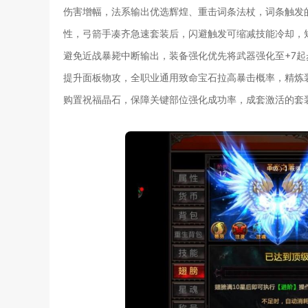
伤害增幅，法系输出优选辉煌、重击词条法杖，词条触发
性，弓箭手凑齐急速套装后，闪避触发可缩减技能冷却，
避免近战暴毙中断输出，装备强化优先将武器强化至+7
提升面板物攻，全职业通用致命宝石拉高暴击概率，精炼
购置祝福晶石，保障关键部位强化成功率，成套激活的套