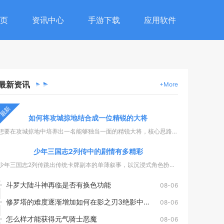
页
资讯中心
手游下载
应用软件
最新
资讯
+More
最新
如何将攻城掠地结合成一位精锐的大将
想要在攻城掠地中培养出一名能够独当一面的精锐大将，核心思路是...
少年三国志2列传中的剧情有多精彩
少年三国志2列传跳出传统卡牌副本的单薄叙事，以沉浸式角色扮演...
斗罗大陆斗神再临是否有换色功能
08-06
修罗塔的难度逐渐增加如何在影之刃3绝影中应对
08-06
怎么样才能获得元气骑士恶魔
08-06