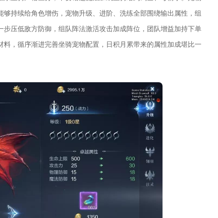
能够持续给角色增伤，宠物升级、进阶、洗练全部围绕输出属性，组
一步压低敌方防御，组队阵法激活攻击加成阵位，团队增益加持下单
材料，循序渐进完善坐骑宠物配置，日积月累带来的属性加成堪比一