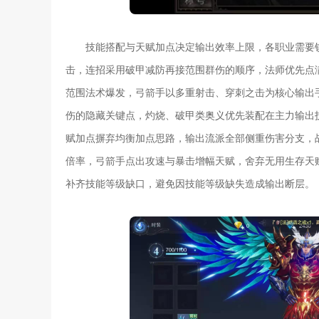
技能搭配与天赋加点决定输出效率上限，各职业需要
击，连招采用破甲减防再接范围群伤的顺序，法师优先点
范围法术爆发，弓箭手以多重射击、穿刺之击为核心输出
伤的隐藏关键点，灼烧、破甲类奥义优先装配在主力输出
赋加点摒弃均衡加点思路，输出流派全部侧重伤害分支，
倍率，弓箭手点出攻速与暴击增幅天赋，舍弃无用生存天
补齐技能等级缺口，避免因技能等级缺失造成输出断层。