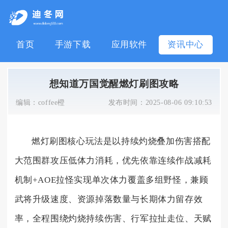
首页
手游下载
应用软件
资讯中心
想知道万国觉醒燃灯刷图攻略
编辑：
coffee橙
发布时间：
2025-08-06 09:10:53
燃灯刷图核心玩法是以持续灼烧叠加伤害搭配
大范围群攻压低体力消耗，优先依靠连续作战减耗
机制+AOE拉怪实现单次体力覆盖多组野怪，兼顾
武将升级速度、资源掉落数量与长期体力留存效
率，全程围绕灼烧持续伤害、行军拉扯走位、天赋