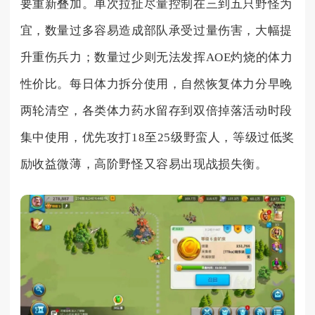
要重新叠加。单次拉扯尽量控制在三到五只野怪为
宜，数量过多容易造成部队承受过量伤害，大幅提
升重伤兵力；数量过少则无法发挥AOE灼烧的体力
性价比。每日体力拆分使用，自然恢复体力分早晚
两轮清空，各类体力药水留存到双倍掉落活动时段
集中使用，优先攻打18至25级野蛮人，等级过低奖
励收益微薄，高阶野怪又容易出现战损失衡。