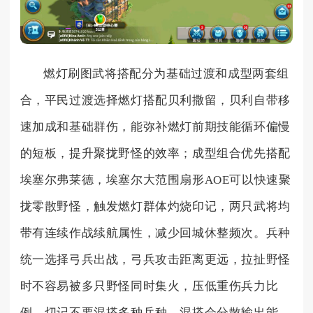
燃灯刷图武将搭配分为基础过渡和成型两套组
合，平民过渡选择燃灯搭配贝利撒留，贝利自带移
速加成和基础群伤，能弥补燃灯前期技能循环偏慢
的短板，提升聚拢野怪的效率；成型组合优先搭配
埃塞尔弗莱德，埃塞尔大范围扇形AOE可以快速聚
拢零散野怪，触发燃灯群体灼烧印记，两只武将均
带有连续作战续航属性，减少回城休整频次。兵种
统一选择弓兵出战，弓兵攻击距离更远，拉扯野怪
时不容易被多只野怪同时集火，压低重伤兵力比
例，切记不要混搭多种兵种，混搭会分散输出能